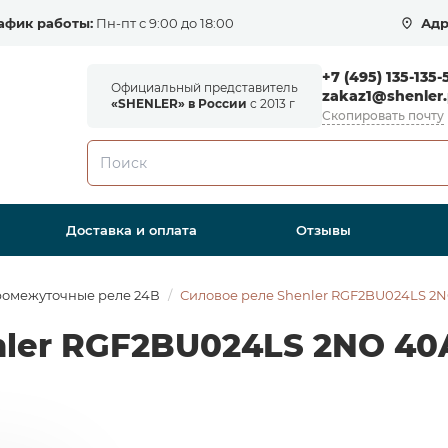
афик работы:
Пн-пт с 9:00 до 18:00
Адр
+7 (495) 135-135-
Официальный представитель
zakaz1@shenler.
«SHENLER» в России
с 2013 г
Скопировать почту
Доставка и оплата
Отзывы
омежуточные реле 24В
Силовое реле Shenler RGF2BU024LS 2
nler RGF2BU024LS 2NO 40