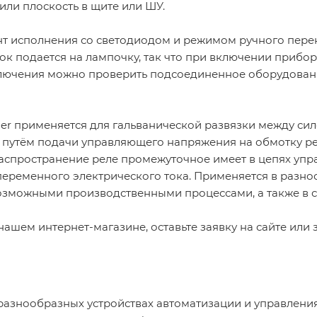
или плоскость в щите или ШУ.
ант исполнения со светодиодом и режимом ручного пер
ок подается на лампочку, так что при включении приборо
лючения можно проверить подсоединенное оборудовани
er применяется для гальванической развязки между си
путём подачи управляющего напряжения на обмотку рел
аспространение реле промежуточное имеет в цепях уп
еременного электрического тока. Применяется в разно
озможными производственными процессами, а также в с
ашем интернет-магазине, оставьте заявку на сайте или
разнообразных устройствах автоматизации и управлен