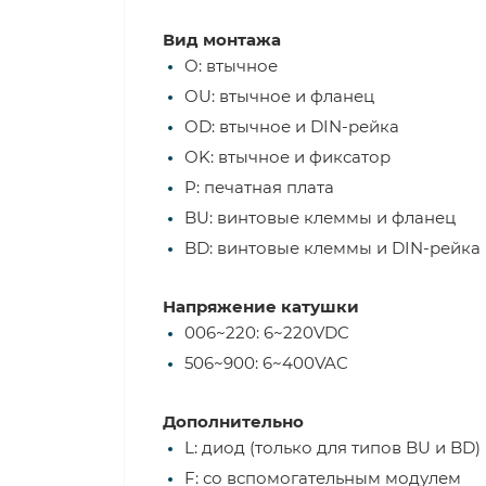
Вид монтажа
O: втычное
OU: втычное и фланец
OD: втычное и DIN-рейка
OK: втычное и фиксатор
P: печатная плата
BU: винтовые клеммы и фланец
BD: винтовые клеммы и DIN-рейка
Напряжение катушки
006~220: 6~220VDC
506~900: 6~400VAC
Дополнительно
L: диод (только для типов BU и BD)
F: со вспомогательным модулем