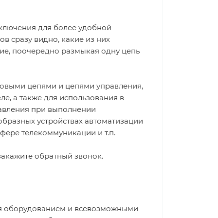
еключения для более удобной
в сразу видно, какие из них
е, поочередно размыкая одну цепь
ловыми цепями и цепями управления,
е, а также для использования в
равления при выполнении
образных устройствах автоматизации
фере телекоммуникации и т.п.
 закажите обратный звонок.
ия оборудованием и всевозможными