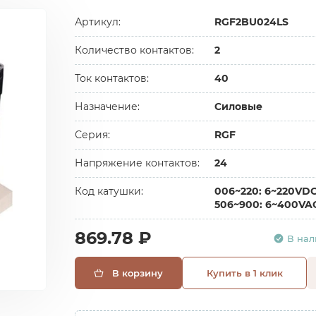
Артикул:
RGF2BU024LS
Количество контактов:
2
Ток контактов:
40
Назначение:
Силовые
Серия:
RGF
Напряжение контактов:
24
Код катушки:
006~220: 6~220VD
506~900: 6~400VA
869.78 ₽
В на
В корзину
Купить в 1 клик