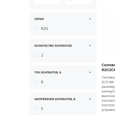
СЕРИЯ
R2G
КОЛИЧЕСТВО КОНТАКТОВ
2
Силово
R2G2CH
ТОК КОНТАКТОВ, А
Силово
8
2CO 8A
размер
коммут
высокая
НАПРЯЖЕНИЕ КОНТАКТОВ, В
контакт
постоя
5
управл