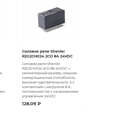
Силовое реле Shenler
R2G2CH024 2CO 8A 24VDC
Силовое реле Shenler
R2G2CH024 2CO 8A 24VDC —
я
миниатюрный размер, мощная
,
коммутационная способность,
высокая чувствительность. 2-х
контактный с нагрузкой 8 А,
ием
постоянный ток с напряжением
управления 24VDC.
128.09 ₽