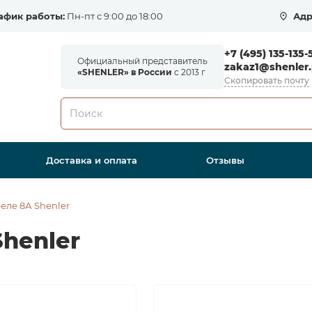
афик работы:
Пн-пт с 9:00 до 18:00
Адр
+7 (495) 135-135-
Официальный представитель
zakaz1@shenler.
«SHENLER» в России
с 2013 г
Скопировать почту
Доставка и оплата
Отзывы
еле 8А Shenler
henler