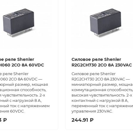
е реле Shenler
Силовое реле Shenler
H060 2CO 8A 60VDC
R2G2CH730 2CO 8A 230VAC
 реле Shenler
Силовое реле Shenler
060 2CO 8A 60VDC —
R2G2CH730 2CO 8A 230VAC —
юрный размер, мощная
миниатюрный размер, мощна
ационная способность,
коммутационная способность
 чувствительность. 2-х
высокая чувствительность. 2-х
ный с нагрузкой 8 А,
контактный с нагрузкой 8 А,
нный ток с напряжением
переменный ток с напряжен
ения 60VDC.
управления 230VAC.
3 ₽
244.91 ₽