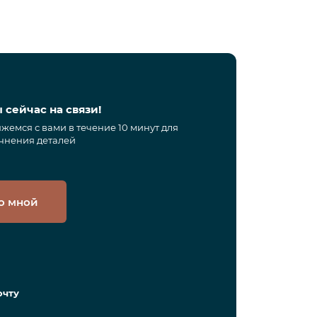
 сейчас на связи!
жемся с вами в течение 10 минут для
чнения деталей
о мной
очту