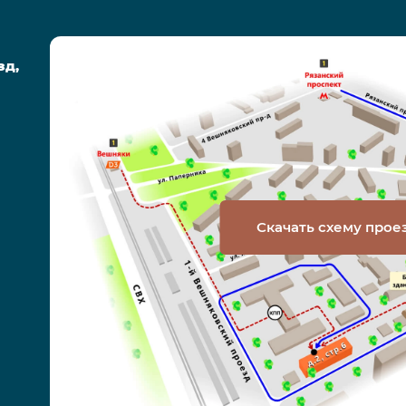
зд,
Скачать схему прое