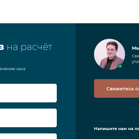
з
на расчёт
Мы
Свя
уто
течение часа
Свяжитесь с
Напишите нам на п