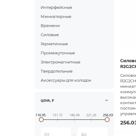
Интерфейсные
Миниатюрные
Времени
Силовые
Герметичные
Промежуточные
Силово
Электромагнитные
R2G2C
Твердотельные
Силовое
Аксессуары для колодок
R2G2CH
миниат
коммут
высокая
ЦЕНА, ₽
контакт
постоя
управл
116.95
151.72
186.49
221.26
256.03
256.0