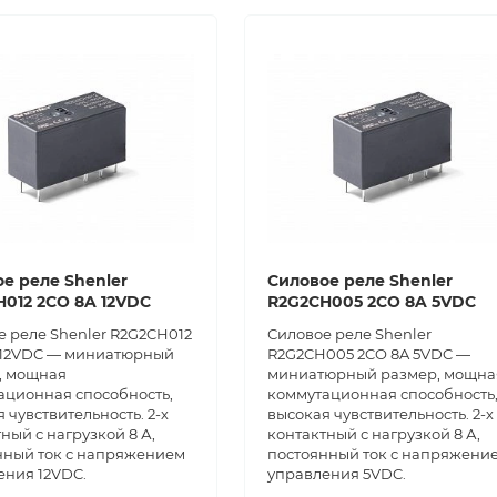
е реле Shenler
Силовое реле Shenler
012 2CO 8A 12VDC
R2G2CH005 2CO 8A 5VDC
е реле Shenler R2G2CH012
Силовое реле Shenler
 12VDC — миниатюрный
R2G2CH005 2CO 8A 5VDC —
, мощная
миниатюрный размер, мощна
ационная способность,
коммутационная способность
 чувствительность. 2-х
высокая чувствительность. 2-х
ный с нагрузкой 8 А,
контактный с нагрузкой 8 А,
нный ток с напряжением
постоянный ток с напряжени
ения 12VDC.
управления 5VDC.