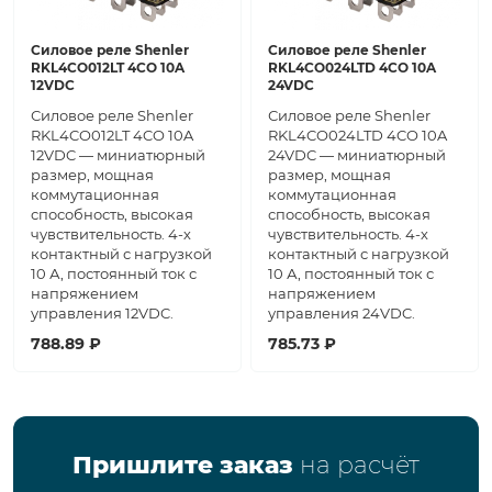
Силовое реле Shenler
Силовое реле Shenler
RKL4CO012LT 4CO 10A
RKL4CO024LTD 4CO 10A
12VDC
24VDC
Силовое реле Shenler
Силовое реле Shenler
RKL4CO012LT 4CO 10A
RKL4CO024LTD 4CO 10A
12VDC — миниатюрный
24VDC — миниатюрный
размер, мощная
размер, мощная
коммутационная
коммутационная
способность, высокая
способность, высокая
чувствительность. 4-х
чувствительность. 4-х
контактный с нагрузкой
контактный с нагрузкой
10 А, постоянный ток с
10 А, постоянный ток с
напряжением
напряжением
управления 12VDC.
управления 24VDC.
788.89 ₽
785.73 ₽
Пришлите заказ
на расчёт