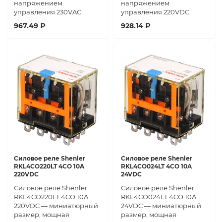
напряжением
напряжением
управления 230VAC.
управления 220VDC.
967.49 ₽
928.14 ₽
Силовое реле Shenler
Силовое реле Shenler
RKL4CO220LT 4CO 10A
RKL4CO024LT 4CO 10A
220VDC
24VDC
Силовое реле Shenler
Силовое реле Shenler
RKL4CO220LT 4CO 10A
RKL4CO024LT 4CO 10A
220VDC — миниатюрный
24VDC — миниатюрный
размер, мощная
размер, мощная