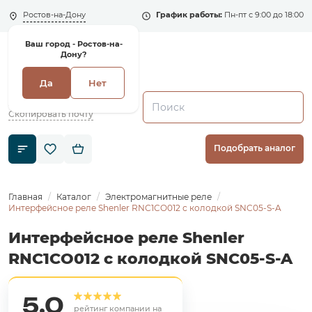
Ростов-на-Дону
График работы:
Пн-пт с 9:00 до 18:00
Ваш город -
Ростов-на-
Дону?
Да
Нет
+7 (495) 135-135-5
zakaz1@shenler.pro
Скопировать почту
Подобрать аналог
Главная
Каталог
Электромагнитные реле
Интерфейсное реле Shenler RNC1CO012 с колодкой SNC05-S-A
Интерфейсное реле Shenler
RNC1CO012 с колодкой SNC05-S-A
5,0
рейтинг компании на