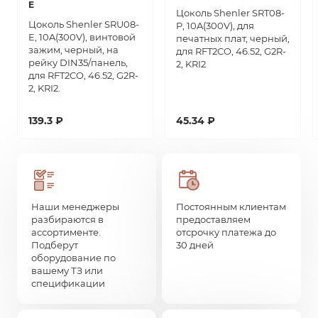
E
Цоколь Shenler SRT08-
Цоколь Shenler SRU08-
P, 10A(300V), для
E, 10A(300V), винтовой
печатных плат, черный,
зажим, черный, на
для RFT2CO, 46.52, G2R-
рейку DIN35/панель,
2, KRI2
для RFT2CO, 46.52, G2R-
2, KRI2.
139.3 ₽
45.34 ₽
Наши менеджеры
Постоянным клиентам
разбираются в
предоставляем
ассортименте.
отсрочку платежа до
Подберут
30 дней
оборудование по
вашему ТЗ или
спецификации