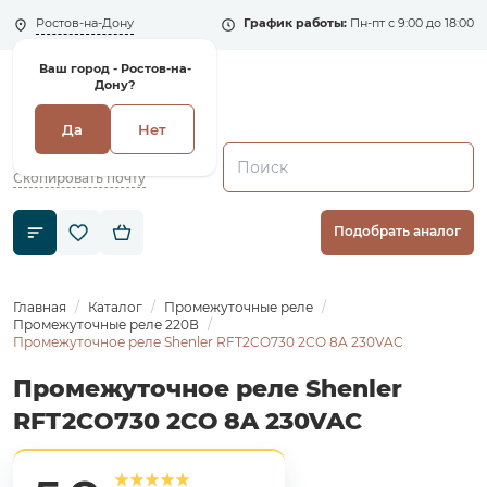
Ростов-на-Дону
График работы:
Пн-пт с 9:00 до 18:00
Ваш город -
Ростов-на-
Дону?
Да
Нет
+7 (495) 135-135-5
zakaz1@shenler.pro
Скопировать почту
Подобрать аналог
Главная
Каталог
Промежуточные реле
Промежуточные реле 220В
Промежуточное реле Shenler RFT2CO730 2СО 8A 230VAC
Промежуточное реле Shenler
RFT2CO730 2СО 8A 230VAC