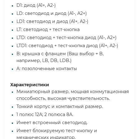
D1: диод (А1+, А2-)
LD: светодиод и диод (А1-, А2+)
LD1: светодиод и диод (А1+, А2-)
LT: светодиод + тест-кнопка
LTD: светодиод + тест-кнопка диод (А1-, А2+)
LTD1: светодиод + тест-кнопка диод (А1+, А2-)
B: крышка с фланцем (Ваш выбор + B,
например, LB, DB, LDB.)
A: позолоченные контакты
Характеристики
Миниатюрный размер, мощная коммутационная
способность, высокая чувствительность.
Тонкий корпус и компактный размер.
1 полюс 12А; 2 полюса 8А.
Имеет встроенный светодиод.
Имеет блокируемую тест-кнопку и
механических индикатор.