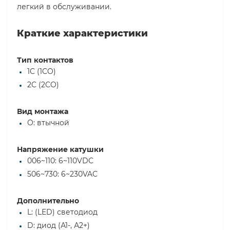
легкий в обслуживании.
Краткие характеристики
Тип контактов
1C (1CO)
2C (2CO)
Вид монтажа
O: втычной
Напряжение катушки
006~110: 6~110VDC
506~730: 6~230VAC
Дополнительно
L: (LED) светодиод
D: диод (А1-, А2+)