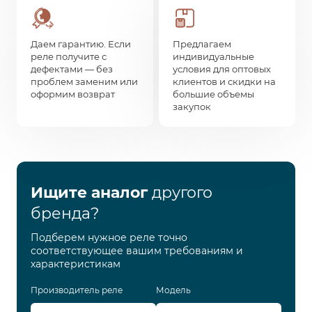
Даем гарантию. Если
Предлагаем
реле получите с
индивидуальные
дефектами — без
условия для оптовых
проблем заменим или
клиентов и скидки на
оформим возврат
большие объемы
закупок
Ищите аналог
другого
бренда?
Подберем нужное реле точно
соответствующее вашим требованиям и
характеристикам
Производитель реле
Модель