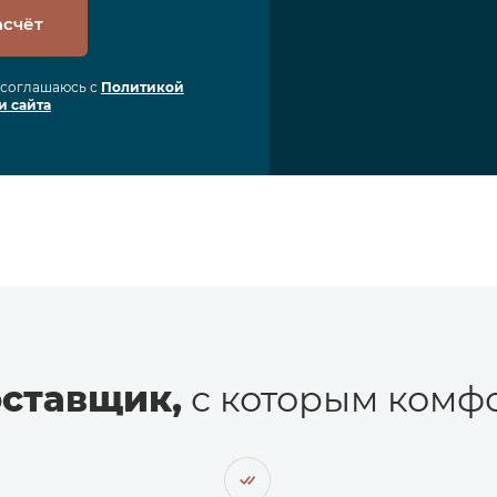
асчёт
я соглашаюсь с
Политикой
и сайта
ставщик,
с которым комфо