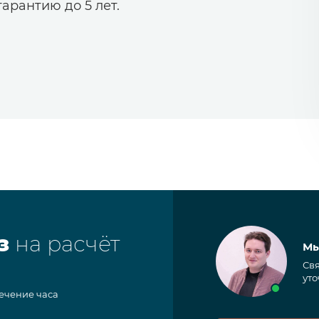
арантию до 5 лет.
з
на расчёт
Мы
Свя
уто
течение часа