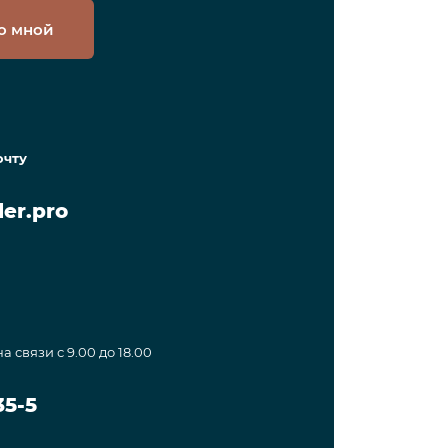
о мной
очту
er.pro
а связи с 9.00 до 18.00
35-5