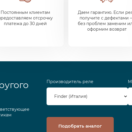
Постоянным клиентам
Даем гарантию. Если ре
предоставляем отсрочку
получите с дефектами 
платежа до 30 дней
без проблем заменим и
оформим возврат
Производитель реле
М
ругого
тветствующее
тикам
Подобрать аналог