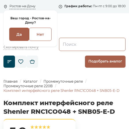
Ростов-на-Дону
График работы:
Пн-пт с 9:00 до 18:00
Ваш город -
Ростов-на-
Дону?
Да
Нет
+7 (495) 135-135-5
zakaz1@shenler.pro
Скопировать почту
Подобрать аналог
Главная
Каталог
Промежуточные реле
Промежуточные реле 220В
Комплект интерфейсного реле Shenler RNC1CO048 + SNB05-E-D
Комплект интерфейсного реле
Shenler RNC1CO048 + SNB05-E-D